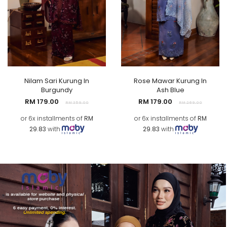
Nilam Sari Kurung In
Rose Mawar Kurung In
Burgundy
Ash Blue
RM 179.00
RM 179.00
RM 359.00
RM 269.00
or 6x installments of
RM
or 6x installments of
RM
29.83
with
29.83
with